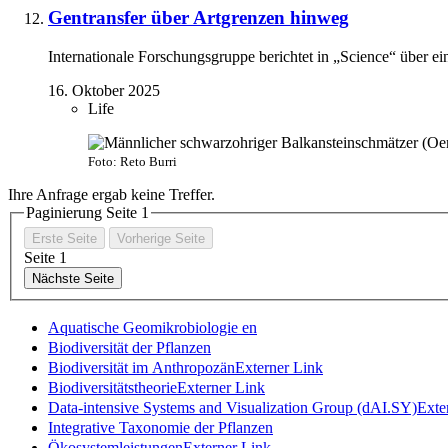
Gentransfer über Artgrenzen hinweg
Internationale Forschungsgruppe berichtet in „Science“ über e
16. Oktober 2025
Life
Foto: Reto Burri
Ihre Anfrage ergab keine Treffer.
Paginierung Seite
1
Erste Seite
Vorherige Seite
Seite
1
Nächste Seite
Aquatische Geomikrobiologie
en
Biodiversität der Pflanzen
Biodiversität im Anthropozän
Externer Link
Biodiversitätstheorie
Externer Link
Data-intensive Systems and Visualization Group (dAI.SY)
Exte
Integrative Taxonomie der Pflanzen
Ökosystemleistungen
Externer Link