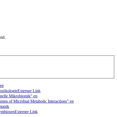
en
nsökologie
Externer Link
nelle Mikrobiomik"
en
ms of Microbial Metabolic Interactions"
en
otanik
symbiosen
Externer Link