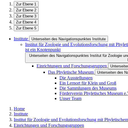
Zur Ebene 1
Zur Ebene 2
Zur Ebene 3
Zur Ebene 4
Zur Ebene 5
Institute
Unterseiten des Navigationspunktes Institute
Institut für Zoologie und Evolutionsforschung mit Phyl
ist ein Knotenpunkt
Unterseiten des Navigationspunktes Institut für Zoologie
Einrichtungen und Forschungsgruppen
Unterseit
Das Phyletische Museum
Unterseiten des N
Die Ausstellungen
Ein Lernort für Klein und Groß
Die Sammlungen des Museums
Förderverein Phyletisches Museum e.
Unser Team
Home
Institute
Institut für Zoologie und Evolutionsforschung mit Phyletisch
Einrichtungen und Forschungsgruppen