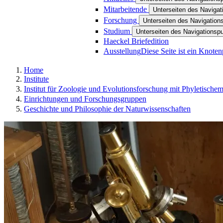
Mitarbeitende
Unterseiten des Navigat
Forschung
Unterseiten des Navigatio
Studium
Unterseiten des Navigationsp
Haeckel Briefedition
Ausstellung
Diese Seite ist ein Knote
Home
Institute
Institut für Zoologie und Evolutionsforschung mit Phyletisch
Einrichtungen und Forschungsgruppen
Geschichte und Philosophie der Naturwissenschaften