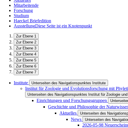
Aktuelles
Mitarbeitende
Forschung
Studium
Haeckel Briefedition
Ausstellung
Diese Seite ist ein Knotenpunkt
Zur Ebene 1
Zur Ebene 2
Zur Ebene 3
Zur Ebene 4
Zur Ebene 5
Zur Ebene 6
Zur Ebene 7
Institute
Unterseiten des Navigationspunktes Institute
Institut für Zoologie und Evolutionsforschung mit Phyl
Unterseiten des Navigationspunktes Institut für Zoologie u
Einrichtungen und Forschungsgruppen
Unterseit
Geschichte und Philosophie der Naturwisse
Aktuelles
Unterseiten des Navigations
News
Unterseiten des Navigati
2026-05-98 Neuerschei