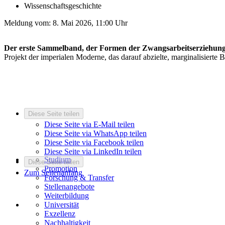
Wissenschaftsgeschichte
Meldung vom:
8. Mai 2026, 11:00 Uhr
Der erste Sammelband, der Formen der Zwangsarbeitserziehung
Projekt der imperialen Moderne, das darauf abzielte, marginalisierte
Diese Seite teilen
Diese Seite via E-Mail teilen
Diese Seite via WhatsApp teilen
Diese Seite via Facebook teilen
Diese Seite via LinkedIn teilen
Studium
Diese Seite teilen
Promotion
Zum Seitenanfang
Forschung & Transfer
Stellenangebote
Weiterbildung
Universität
Exzellenz
Nachhaltigkeit