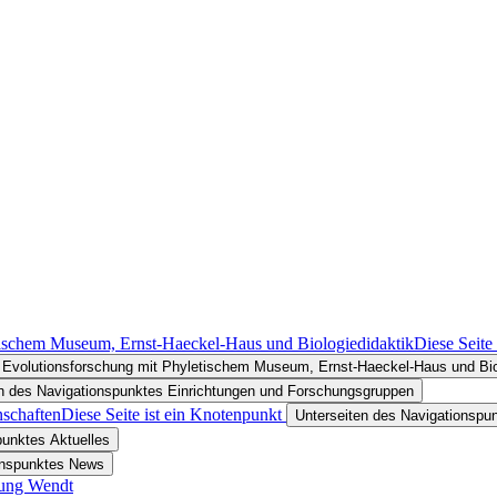
etischem Museum, Ernst-Haeckel-Haus und Biologiedidaktik
Diese Seite
nd Evolutionsforschung mit Phyletischem Museum, Ernst-Haeckel-Haus und Bio
en des Navigationspunktes Einrichtungen und Forschungsgruppen
nschaften
Diese Seite ist ein Knotenpunkt
Unterseiten des Navigationspu
punktes Aktuelles
onspunktes News
nung Wendt