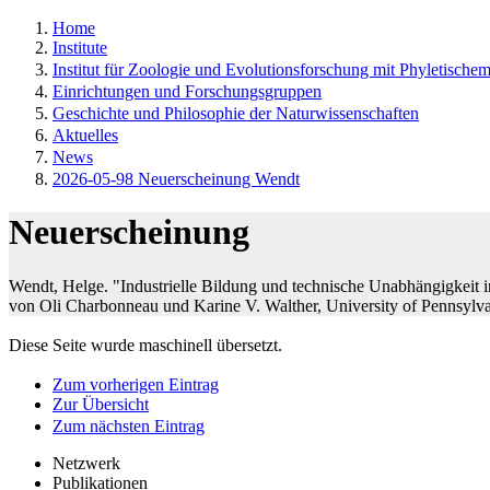
Home
Institute
Institut für Zoologie und Evolutionsforschung mit Phyletisch
Einrichtungen und Forschungsgruppen
Geschichte und Philosophie der Naturwissenschaften
Aktuelles
News
2026-05-98 Neuerscheinung Wendt
Neuerscheinung
Wendt, Helge. "Industrielle Bildung und technische Unabhängigkeit 
von Oli Charbonneau und Karine V. Walther, University of Pennsylvan
Diese Seite wurde maschinell übersetzt.
Zum vorherigen Eintrag
Zur Übersicht
Zum nächsten Eintrag
Netzwerk
Publikationen