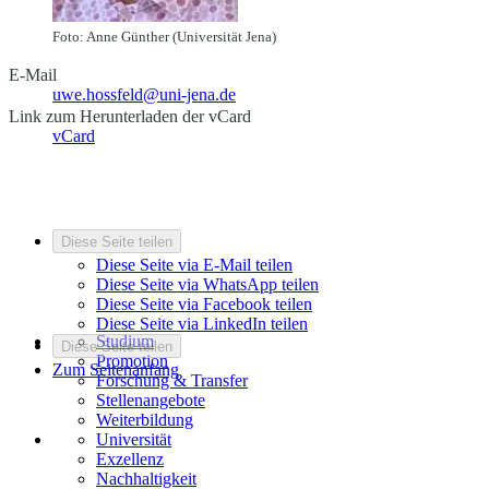
Foto: Anne Günther (Universität Jena)
E-Mail
uwe.hossfeld@uni-jena.de
Link zum Herunterladen der vCard
vCard
Diese Seite teilen
Diese Seite via E-Mail teilen
Diese Seite via WhatsApp teilen
Diese Seite via Facebook teilen
Diese Seite via LinkedIn teilen
Studium
Diese Seite teilen
Promotion
Zum Seitenanfang
Forschung & Transfer
Stellenangebote
Weiterbildung
Universität
Exzellenz
Nachhaltigkeit