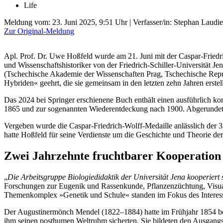
Life
Meldung vom:
23. Juni 2025, 9:51 Uhr
| Verfasser/in: Stephan Laudi
Zur Original-Meldung
Apl. Prof. Dr. Uwe Hoßfeld wurde am 21. Juni mit der Caspar-Friedr
und Wissenschaftshistoriker von der Friedrich-Schiller-Universität
(Tschechische Akademie der Wissenschaften Prag, Tschechische Repub
Hybriden« geehrt, die sie gemeinsam in den letzten zehn Jahren erstel
Das 2024 bei Springer erschienene Buch enthält einen ausführlich k
1865 und zur sogenannten Wiederentdeckung nach 1900. Abgerundet wi
Vergeben wurde die Caspar-Friedrich-Wolff-Medaille anlässlich de
hatte Hoßfeld für seine Verdienste um die Geschichte und Theorie d
Zwei Jahrzehnte fruchtbarer Kooperation
„
Die Arbeitsgruppe Biologiedidaktik der Universität Jena kooperiert
Forschungen zur Eugenik und Rassenkunde, Pflanzenzüchtung, Visual
Themenkomplex »Genetik und Schule« standen im Fokus des Interes
Der Augustinermönch Mendel (1822–1884) hatte im Frühjahr 1854 be
ihm seinen posthumen Weltruhm sicherten. Sie bildeten den Ausgangspu