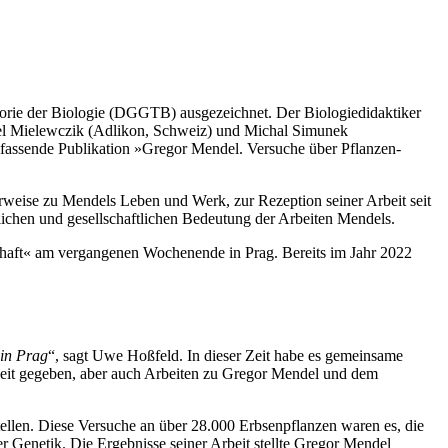
eorie der Biologie (DGGTB) ausgezeichnet. Der Biologiedidaktiker
hael Mielewczik (Adlikon, Schweiz) und Michal Simunek
mfassende Publikation »Gregor Mendel. Versuche über Pflanzen-
weise zu Mendels Leben und Werk, zur Rezeption seiner Arbeit seit
lichen und gesellschaftlichen Bedeutung der Arbeiten Mendels.
haft« am vergangenen Wochenende in Prag. Bereits im Jahr 2022
 in Prag
“, sagt Uwe Hoßfeld. In dieser Zeit habe es gemeinsame
Zeit gegeben, aber auch Arbeiten zu Gregor Mendel und dem
ellen. Diese Versuche an über 28.000 Erbsenpflanzen waren es, die
r Genetik. Die Ergebnisse seiner Arbeit stellte Gregor Mendel