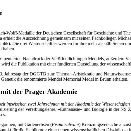
en
ich-Wolff-Medaille der Deutschen Gesellschaft für Geschichte und Th
 Jena erhielt die Auszeichnung gemeinsam mit seinen Fachkollegen Mic
lik). Die drei Wissenschaftler werden für ihre mehr als 600 Seiten u
lt haben.
ommentierten Nachdruck der Veröffentlichungen Mendels, außerdem Ver
rd die Publikation mit einer fundierten Darstellung der wissenschaft
r 33. Jahrestag der DGGTB zum Thema »Aristokratie und Naturwissensc
er Genetik die renommierte Mendel Memorial Medal in Brünn erhalten.
 mit der Prager Akademie
 seit inzwischen zwei Jahrzehnten mit der Akademie der Wissenschaften
isierung der Vererbungslehre, »Euthanasie« und Biologie in der NS-
ses.
gonnen, mit Gartenerbsen (
Pisum sativum
) Kreuzungsversuche anzust
nkt für die Etablierung einer neuen wissenschaftlichen Disziplin – de