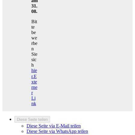
am
31.
08.
Bit
te
be
we
rbe
n
Sie
sic
h
hie
r.
E
xte
rne
r
Li
nk
Diese Seite teilen
Diese Seite via E-Mail teilen
Diese Seite via WhatsApp teilen