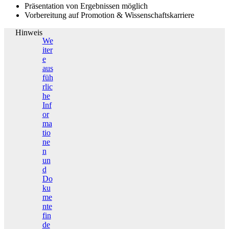
Präsentation von Ergebnissen möglich
Vorbereitung auf Promotion & Wissenschaftskarriere
Hinweis
We
iter
e
aus
füh
rlic
he
Inf
or
ma
tio
ne
n
un
d
Do
ku
me
nte
fin
de