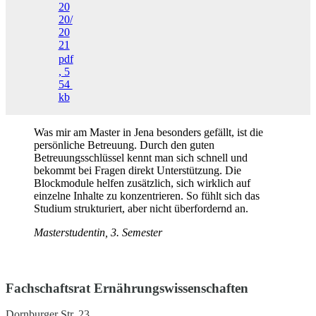
20
20/
20
21
pdf
, 5
54
kb
Was mir am Master in Jena besonders gefällt, ist die
persönliche Betreuung. Durch den guten
Betreuungsschlüssel kennt man sich schnell und
bekommt bei Fragen direkt Unterstützung. Die
Blockmodule helfen zusätzlich, sich wirklich auf
einzelne Inhalte zu konzentrieren. So fühlt sich das
Studium strukturiert, aber nicht überfordernd an.
Masterstudentin, 3. Semester
Fachschaftsrat Ernährungswissenschaften
Dornburger Str. 23