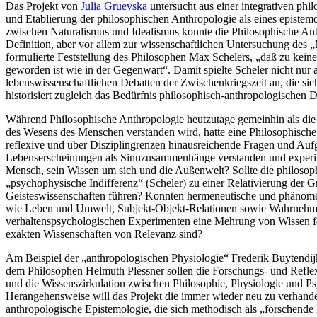
Das Projekt von
Julia Gruevska
untersucht aus einer integrativen phi
und Etablierung der philosophischen Anthropologie als eines episte
zwischen Naturalismus und Idealismus konnte die Philosophische Ant
Definition, aber vor allem zur wissenschaftlichen Untersuchung des 
formulierte Feststellung des Philosophen Max Schelers, „daß zu keine
geworden ist wie in der Gegenwart“. Damit spielte Scheler nicht nur
lebenswissenschaftlichen Debatten der Zwischenkriegszeit an, die sich
historisiert zugleich das Bedürfnis philosophisch-anthropologischen
Während Philosophische Anthropologie heutzutage gemeinhin als die 
des Wesens des Menschen verstanden wird, hatte eine Philosophisch
reflexive und über Disziplingrenzen hinausreichende Fragen und Auf
Lebenserscheinungen als Sinnzusammenhänge verstanden und experime
Mensch, sein Wissen um sich und die Außenwelt? Sollte die philoso
„psychophysische Indifferenz“ (Scheler) zu einer Relativierung der G
Geisteswissenschaften führen? Konnten hermeneutische und phänom
wie Leben und Umwelt, Subjekt-Objekt-Relationen sowie Wahrnehmu
verhaltenspsychologischen Experimenten eine Mehrung von Wissen förd
exakten Wissenschaften von Relevanz sind?
Am Beispiel der „anthropologischen Physiologie“ Frederik Buytendij
dem Philosophen Helmuth Plessner sollen die Forschungs- und Refle
und die Wissenszirkulation zwischen Philosophie, Physiologie und Ps
Herangehensweise will das Projekt die immer wieder neu zu verhandel
anthropologische Epistemologie, die sich methodisch als „forschende 