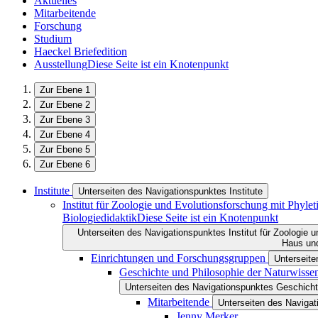
Aktuelles
Mitarbeitende
Forschung
Studium
Haeckel Briefedition
Ausstellung
Diese Seite ist ein Knotenpunkt
Zur Ebene 1
Zur Ebene 2
Zur Ebene 3
Zur Ebene 4
Zur Ebene 5
Zur Ebene 6
Institute
Unterseiten des Navigationspunktes Institute
Institut für Zoologie und Evolutionsforschung mit Phy
Biologiedidaktik
Diese Seite ist ein Knotenpunkt
Unterseiten des Navigationspunktes Institut für Zoologie
Haus und
Einrichtungen und Forschungsgruppen
Unterseit
Geschichte und Philosophie der Naturwisse
Unterseiten des Navigationspunktes Geschicht
Mitarbeitende
Unterseiten des Navigat
Jenny Merker