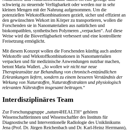
schwierig zu steuernde Verfügbarkeit oder werden nur in sehr
kleinen Mengen mit der Nahrung aufgenommen. Um die
potenziellen Wirkstoffkombinationen gezielt, sicher und effizient an
den gewünschten Wirkort im Körper zu transportieren, wollen die
Forschenden sie in Nanomaterialien aus natürlichen und
biokompatiblen, synthetischen Polymeren „verpacken“. Auf diese
Weise wird die Bioverfügbarkeit verbessert und eine kontrollierte
Freisetzung ermöglicht.
Mit diesem Konzept wollen die Forschenden künftig auch andere
Wirkstoffe und Wirkstoffkombinationen in Nanomaterialien
verpacken und für medizinische Anwendungen nutzbar machen,
betont Maria Wallert. „
So wollen wir nicht nur neue
Therapieansätze zur Behandlung von chronisch-entzündlichen
Erkrankungen liefern, sondern zu einem besseren Verständnis der
Wirkung von Naturstoffen, Naturstoffextrakten und physiologisch
relevanten Nährstoffen insgesamt beitragen.
“
Interdisziplinäres Team
Zur Forschungsgruppe „nature4HEALTH“ gehören
Wissenschaftlerinnen und Wissenschaftler des Instituts für
Diagnostische und Interventionelle Radiologie des Uniklinikums
Jena (Prof. Dr. Jürgen Reichenbach und Dr. Karl-Heinz Herrmann),