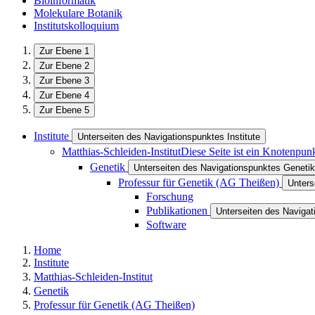
Bioinformatik
Molekulare Botanik
Institutskolloquium
Zur Ebene 1
Zur Ebene 2
Zur Ebene 3
Zur Ebene 4
Zur Ebene 5
Institute
Unterseiten des Navigationspunktes Institute
Matthias-Schleiden-Institut
Diese Seite ist ein Knotenpun
Genetik
Unterseiten des Navigationspunktes Genetik
Professur für Genetik (AG Theißen)
Unters
Forschung
Publikationen
Unterseiten des Navigat
Software
Home
Institute
Matthias-Schleiden-Institut
Genetik
Professur für Genetik (AG Theißen)