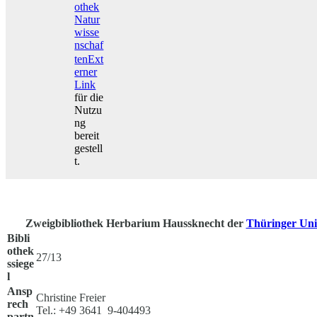
othek
Natur
wisse
nschaf
ten
Ext
erner
Link
für die
Nutzu
ng
bereit
gestell
t.
Zweigbibliothek Herbarium Haussknecht der
Thüringer Uni
Bibli
othek
27/13
ssiege
l
Ansp
Christine Freier
rech
Tel.: +49 3641 9-404493
partn