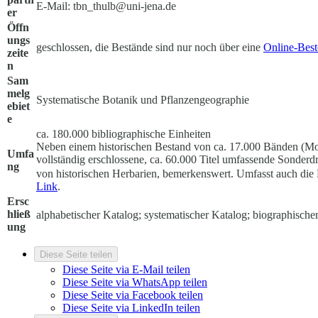
E-Mail: tbn_thulb@uni-jena.de
er
Öffn
ungs
geschlossen, die Bestände sind nur noch über eine
Online-Best
zeite
n
Sam
melg
Systematische Botanik und Pflanzengeographie
ebiet
e
ca. 180.000 bibliographische Einheiten
Neben einem historischen Bestand von ca. 17.000 Bänden (Mono
Umfa
vollständig erschlossene, ca. 60.000 Titel umfassende Sonde
ng
von historischen Herbarien, bemerkenswert. Umfasst auch die 
Link
.
Ersc
hließ
alphabetischer Katalog; systematischer Katalog; biographische
ung
Diese Seite teilen
Diese Seite via E-Mail teilen
Diese Seite via WhatsApp teilen
Diese Seite via Facebook teilen
Diese Seite via LinkedIn teilen