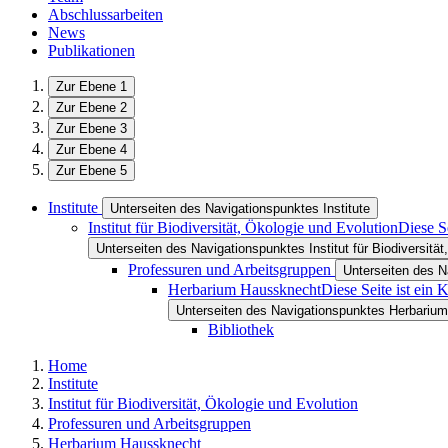
Abschlussarbeiten
News
Publikationen
Zur Ebene 1
Zur Ebene 2
Zur Ebene 3
Zur Ebene 4
Zur Ebene 5
Institute
Unterseiten des Navigationspunktes Institute
Institut für Biodiversität, Ökologie und Evolution
Diese S
Unterseiten des Navigationspunktes Institut für Biodiversität
Professuren und Arbeitsgruppen
Unterseiten des N
Herbarium Haussknecht
Diese Seite ist ein
Unterseiten des Navigationspunktes Herbariu
Bibliothek
Home
Institute
Institut für Biodiversität, Ökologie und Evolution
Professuren und Arbeitsgruppen
Herbarium Haussknecht