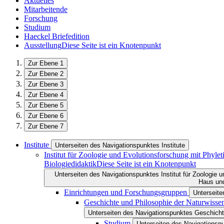
Aktuelles
Mitarbeitende
Forschung
Studium
Haeckel Briefedition
Ausstellung
Diese Seite ist ein Knotenpunkt
Zur Ebene 1
Zur Ebene 2
Zur Ebene 3
Zur Ebene 4
Zur Ebene 5
Zur Ebene 6
Zur Ebene 7
Institute
Unterseiten des Navigationspunktes Institute
Institut für Zoologie und Evolutionsforschung mit Phy
Biologiedidaktik
Diese Seite ist ein Knotenpunkt
Unterseiten des Navigationspunktes Institut für Zoologie
Haus und
Einrichtungen und Forschungsgruppen
Unterseit
Geschichte und Philosophie der Naturwisse
Unterseiten des Navigationspunktes Geschicht
Studium
Unterseiten des Navigationsp