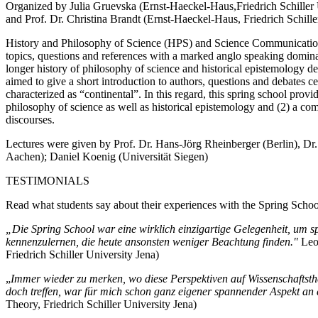
Organized by Julia Gruevska (Ernst-Haeckel-Haus,Friedrich Schiller 
and Prof. Dr. Christina Brandt (Ernst-Haeckel-Haus, Friedrich Schille
History and Philosophy of Science (HPS) and Science Communication
topics, questions and references with a marked anglo speaking dominan
longer history of philosophy of science and historical epistemology d
aimed to give a short introduction to authors, questions and debates c
characterized as “continental”. In this regard, this spring school prov
philosophy of science as well as historical epistemology and (2) a com
discourses.
Lectures were given by Prof. Dr. Hans-Jörg Rheinberger (Berlin), Dr.
Aachen); Daniel Koenig (Universität Siegen)
TESTIMONIALS
Read what students say about their experiences with the Spring Schoo
„Die Spring School war eine wirklich einzigartige Gelegenheit, um s
kennenzulernen, die heute ansonsten weniger Beachtung finden."
Leo
Friedrich Schiller University Jena)
„
Immer wieder zu merken, wo diese Perspektiven auf Wissenschaftsth
doch treffen, war für mich schon ganz eigener spannender Aspekt an
Theory, Friedrich Schiller University Jena)