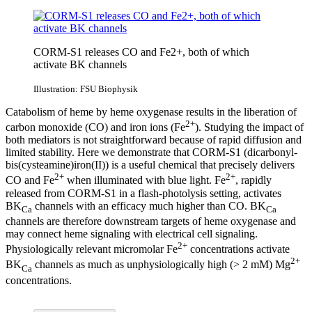
CORM-S1 releases CO and Fe2+, both of which
activate BK channels
Illustration: FSU Biophysik
Catabolism of heme by heme oxygenase results in the liberation of
2+
carbon monoxide (CO) and iron ions (Fe
). Studying the impact of
both mediators is not straightforward because of rapid diffusion and
limited stability. Here we demonstrate that CORM-S1 (dicarbonyl-
bis(cysteamine)iron(II)) is a useful chemical that precisely delivers
2+
2+
CO and Fe
when illuminated with blue light. Fe
, rapidly
released from CORM-S1 in a flash-photolysis setting, activates
BK
channels with an efficacy much higher than CO. BK
Ca
Ca
channels are therefore downstream targets of heme oxygenase and
may connect heme signaling with electrical cell signaling.
2+
Physiologically relevant micromolar Fe
concentrations activate
2+
BK
channels as much as unphysiologically high (> 2 mM) Mg
Ca
concentrations.