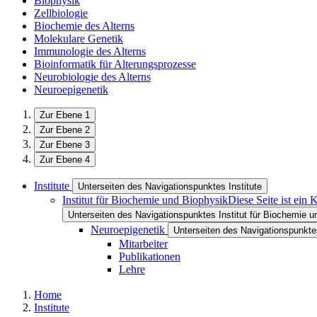
Biophysik
Zellbiologie
Biochemie des Alterns
Molekulare Genetik
Immunologie des Alterns
Bioinformatik für Alterungsprozesse
Neurobiologie des Alterns
Neuroepigenetik
Zur Ebene 1
Zur Ebene 2
Zur Ebene 3
Zur Ebene 4
Institute
Unterseiten des Navigationspunktes Institute
Institut für Biochemie und Biophysik
Diese Seite ist ein
Unterseiten des Navigationspunktes Institut für Biochemie u
Neuroepigenetik
Unterseiten des Navigationspunkte
Mitarbeiter
Publikationen
Lehre
Home
Institute