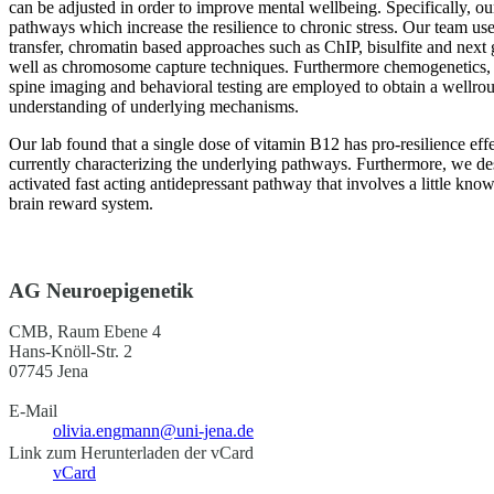
can be adjusted in order to improve mental wellbeing. Specifically, ou
pathways which increase the resilience to chronic stress. Our team us
transfer, chromatin based approaches such as ChIP, bisulfite and next
well as chromosome capture techniques. Furthermore chemogenetics, m
spine imaging and behavioral testing are employed to obtain a wellrou
understanding of underlying mechanisms.
Our lab found that a single dose of vitamin B12 has pro-resilience eff
currently characterizing the underlying pathways. Furthermore, we des
activated fast acting antidepressant pathway that involves a little kno
brain reward system.
AG Neuroepigenetik
CMB, Raum Ebene 4
Hans-Knöll-Str. 2
07745 Jena
E-Mail
olivia.engmann@uni-jena.de
Link zum Herunterladen der vCard
vCard