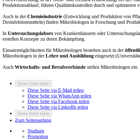
Produktionsablauf, führen Qualitätskontrollen durch und optimieren v
Auch in der
Chemieindustrie
(Entwicklung und Produktion von Pfl
Desinfektionsmitteln) finden Mikrobiologen in Forschung und Produk
In
Untersuchungslabors
von Krankenhäusern oder Untersuchungslabor
erstellen Konzepte zu deren Bekämpfung.
Einsatzmöglichkeiten für Mikrobiologen bestehen auch in der
öffent
Mikrobiologen in der
Lehre und Ausbildung
eingesetzt (Universitä
Auch
Wirtschafts- und Berufsverbände
stellen Mikrobiologen ein.
Diese Seite teilen
Diese Seite via E-Mail teilen
Diese Seite via WhatsApp teilen
Diese Seite via Facebook teilen
Diese Seite via LinkedIn teilen
Diese Seite teilen
Zum Seitenanfang
Studium
Promotion