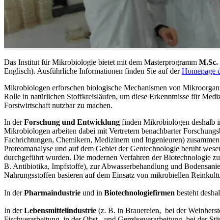
Das Institut für Mikrobiologie bietet mit dem Masterprogramm
M.Sc.
Englisch). Ausführliche Informationen finden Sie auf der
Homepage d
Mikrobiologen erforschen biologische Mechanismen von Mikroorganis
Rolle in natürlichen Stoffkreisläufen, um diese Erkenntnisse für Me
Forstwirtschaft nutzbar zu machen.
In der
Forschung und Entwicklung
finden Mikrobiologen deshalb in
Mikrobiologen arbeiten dabei mit Vertretern benachbarter Forschungs
Fachrichtungen, Chemikern, Medizinern und Ingenieuren) zusammen.
Proteomanalyse und auf dem Gebiet der Gentechnologie beruht wese
durchgeführt wurden. Die modernen Verfahren der Biotechnologie zu
B. Antibiotika, Impfstoffe), zur Abwasserbehandlung und Bodensani
Nahrungsstoffen basieren auf dem Einsatz von mikrobiellen Reinkult
In der
Pharmaindustrie
und in
Biotechnologiefirmen
besteht desha
In der
Lebensmittelindustrie
(z. B. in Brauereien, bei der Weinherst
Fischverarbeitung, in der Obst- und Gemüseverarbeitung, bei der St