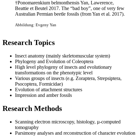
†Ponomarenkium belmonthensis Yan, Lawerence,
Beattie et Beutel 2017. The “bad boy”, one of very few
Australian Permian beetle fossils (from Yan et al. 2017).
Abbildung: Evgeny Yan
Research Topics
Insect anatomy (mainly skeletomuscular system)
Phylogeny and Evolution of Coleoptera
High level phylogeny of insects and evolutionary
transformations on the phenotypic level
Various groups of insects (e.g. Zoraptera, Strepsiptera,
Psocoptera, Formicidae)
Evolution of attachment structures
Impression and amber fossils
Research Methods
Scanning electron microscopy, histology, µ-computed
tomography
Parsimony analyses and reconstruction of character evolution