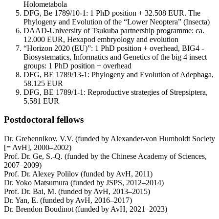
Holometabola
DFG, Be 1789/10-1: 1 PhD position + 32.508 EUR. The
Phylogeny and Evolution of the “Lower Neoptera” (Insecta)
DAAD-University of Tsukuba partnership programme: ca.
12.000 EUR, Hexapod embryology and evolution
“Horizon 2020 (EU)”: 1 PhD position + overhead, BIG4 -
Biosystematics, Informatics and Genetics of the big 4 insect
groups: 1 PhD position + overhead
DFG, BE 1789/13-1: Phylogeny and Evolution of Adephaga,
58.125 EUR
DFG, BE 1789/1-1: Reproductive strategies of Strepsiptera,
5.581 EUR
Postdoctoral fellows
Dr. Grebennikov, V.V. (funded by Alexander-von Humboldt Society
[= AvH], 2000–2002)
Prof. Dr. Ge, S.-Q. (funded by the Chinese Academy of Sciences,
2007–2009)
Prof. Dr. Alexey Polilov (funded by AvH, 2011)
Dr. Yoko Matsumura (funded by JSPS, 2012–2014)
Prof. Dr. Bai, M. (funded by AvH, 2013–2015)
Dr. Yan, E. (funded by AvH, 2016–2017)
Dr. Brendon Boudinot (funded by AvH, 2021–2023)