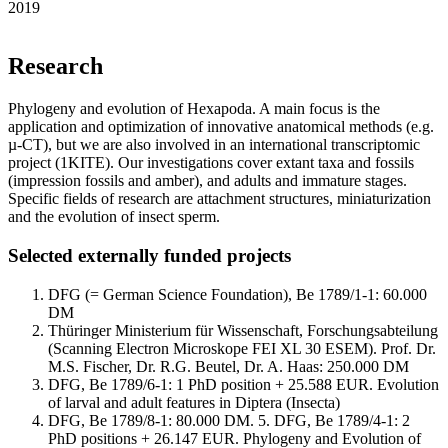
2019
Research
Phylogeny and evolution of Hexapoda. A main focus is the
application and optimization of innovative anatomical methods (e.g.
µ-CT), but we are also involved in an international transcriptomic
project (1KITE). Our investigations cover extant taxa and fossils
(impression fossils and amber), and adults and immature stages.
Specific fields of research are attachment structures, miniaturization
and the evolution of insect sperm.
Selected externally funded projects
DFG (= German Science Foundation), Be 1789/1-1: 60.000
DM
Thüringer Ministerium für Wissenschaft, Forschungsabteilung
(Scanning Electron Microskope FEI XL 30 ESEM). Prof. Dr.
M.S. Fischer, Dr. R.G. Beutel, Dr. A. Haas: 250.000 DM
DFG, Be 1789/6-1: 1 PhD position + 25.588 EUR. Evolution
of larval and adult features in Diptera (Insecta)
DFG, Be 1789/8-1: 80.000 DM. 5. DFG, Be 1789/4-1: 2
PhD positions + 26.147 EUR. Phylogeny and Evolution of