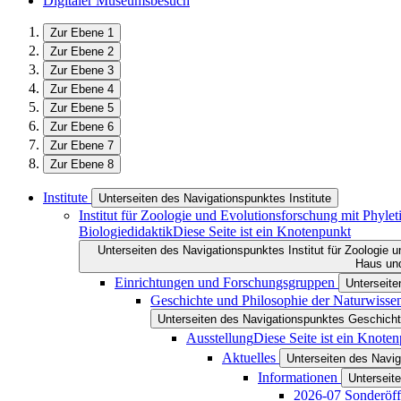
Digitaler Museumsbesuch
Zur Ebene 1
Zur Ebene 2
Zur Ebene 3
Zur Ebene 4
Zur Ebene 5
Zur Ebene 6
Zur Ebene 7
Zur Ebene 8
Institute
Unterseiten des Navigationspunktes Institute
Institut für Zoologie und Evolutionsforschung mit Phy
Biologiedidaktik
Diese Seite ist ein Knotenpunkt
Unterseiten des Navigationspunktes Institut für Zoologie
Haus und
Einrichtungen und Forschungsgruppen
Unterseit
Geschichte und Philosophie der Naturwisse
Unterseiten des Navigationspunktes Geschicht
Ausstellung
Diese Seite ist ein Knote
Aktuelles
Unterseiten des Navig
Informationen
Unterseit
2026-07 Sonderöff