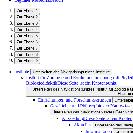
Digitaler Museumsbesuch
Zur Ebene 1
Zur Ebene 2
Zur Ebene 3
Zur Ebene 4
Zur Ebene 5
Zur Ebene 6
Zur Ebene 7
Zur Ebene 8
Zur Ebene 9
Institute
Unterseiten des Navigationspunktes Institute
Institut für Zoologie und Evolutionsforschung mit Phy
Biologiedidaktik
Diese Seite ist ein Knotenpunkt
Unterseiten des Navigationspunktes Institut für Zoologie
Haus und
Einrichtungen und Forschungsgruppen
Unterseit
Geschichte und Philosophie der Naturwisse
Unterseiten des Navigationspunktes Geschicht
Ausstellung
Diese Seite ist ein Knote
Aktuelles
Unterseiten des Navig
Informationen
Unterseit