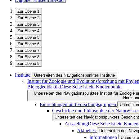
Digitaler Museumsbesuch
Zur Ebene 1
Zur Ebene 2
Zur Ebene 3
Zur Ebene 4
Zur Ebene 5
Zur Ebene 6
Zur Ebene 7
Zur Ebene 8
Zur Ebene 9
Institute
Unterseiten des Navigationspunktes Institute
Institut für Zoologie und Evolutionsforschung mit Phy
Biologiedidaktik
Diese Seite ist ein Knotenpunkt
Unterseiten des Navigationspunktes Institut für Zoologie
Haus und
Einrichtungen und Forschungsgruppen
Unterseit
Geschichte und Philosophie der Naturwisse
Unterseiten des Navigationspunktes Geschicht
Ausstellung
Diese Seite ist ein Knote
Aktuelles
Unterseiten des Navig
Informationen
Unterseit