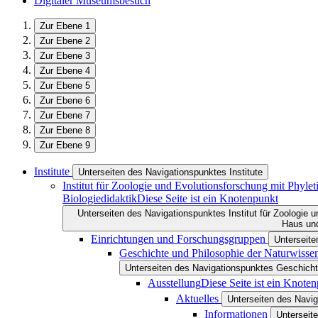
Digitaler Museumsbesuch
Zur Ebene 1
Zur Ebene 2
Zur Ebene 3
Zur Ebene 4
Zur Ebene 5
Zur Ebene 6
Zur Ebene 7
Zur Ebene 8
Zur Ebene 9
Institute
Unterseiten des Navigationspunktes Institute
Institut für Zoologie und Evolutionsforschung mit Phy
Biologiedidaktik
Diese Seite ist ein Knotenpunkt
Unterseiten des Navigationspunktes Institut für Zoologie
Haus und
Einrichtungen und Forschungsgruppen
Unterseit
Geschichte und Philosophie der Naturwisse
Unterseiten des Navigationspunktes Geschicht
Ausstellung
Diese Seite ist ein Knote
Aktuelles
Unterseiten des Navig
Informationen
Unterseit