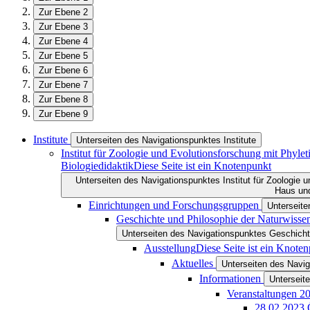
Zur Ebene 2
Zur Ebene 3
Zur Ebene 4
Zur Ebene 5
Zur Ebene 6
Zur Ebene 7
Zur Ebene 8
Zur Ebene 9
Institute
Unterseiten des Navigationspunktes Institute
Institut für Zoologie und Evolutionsforschung mit Phy
Biologiedidaktik
Diese Seite ist ein Knotenpunkt
Unterseiten des Navigationspunktes Institut für Zoologie
Haus und
Einrichtungen und Forschungsgruppen
Unterseit
Geschichte und Philosophie der Naturwisse
Unterseiten des Navigationspunktes Geschicht
Ausstellung
Diese Seite ist ein Knote
Aktuelles
Unterseiten des Navig
Informationen
Unterseit
Veranstaltungen 2
28.02.2023 