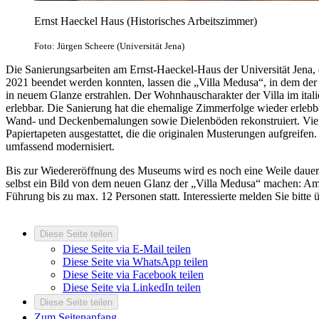
Ernst Haeckel Haus (Historisches Arbeitszimmer)
Foto: Jürgen Scheere (Universität Jena)
Die Sanierungsarbeiten am Ernst-Haeckel-Haus der Universität Jena,
2021 beendet werden konnten, lassen die „Villa Medusa“, in dem der 
in neuem Glanze erstrahlen. Der Wohnhauscharakter der Villa im ital
erlebbar. Die Sanierung hat die ehemalige Zimmerfolge wieder erleb
Wand- und Deckenbemalungen sowie Dielenböden rekonstruiert. Vie
Papiertapeten ausgestattet, die die originalen Musterungen aufgreife
umfassend modernisiert.
Bis zur Wiedereröffnung des Museums wird es noch eine Weile dauern.
selbst ein Bild von dem neuen Glanz der „Villa Medusa“ machen: Am 
Führung bis zu max. 12 Personen statt. Interessierte melden Sie bitt
Diese Seite teilen
Diese Seite via E-Mail teilen
Diese Seite via WhatsApp teilen
Diese Seite via Facebook teilen
Diese Seite via LinkedIn teilen
Diese Seite teilen
Zum Seitenanfang