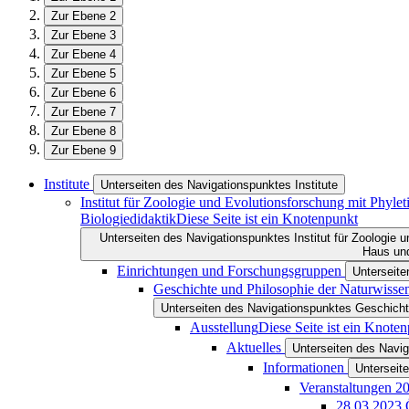
Zur Ebene 2
Zur Ebene 3
Zur Ebene 4
Zur Ebene 5
Zur Ebene 6
Zur Ebene 7
Zur Ebene 8
Zur Ebene 9
Institute
Unterseiten des Navigationspunktes Institute
Institut für Zoologie und Evolutionsforschung mit Phy
Biologiedidaktik
Diese Seite ist ein Knotenpunkt
Unterseiten des Navigationspunktes Institut für Zoologie
Haus und
Einrichtungen und Forschungsgruppen
Unterseit
Geschichte und Philosophie der Naturwisse
Unterseiten des Navigationspunktes Geschicht
Ausstellung
Diese Seite ist ein Knote
Aktuelles
Unterseiten des Navig
Informationen
Unterseit
Veranstaltungen 2
28.03.2023 