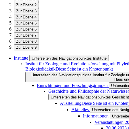
Zur Ebene 2
Zur Ebene 3
Zur Ebene 4
Zur Ebene 5
Zur Ebene 6
Zur Ebene 7
Zur Ebene 8
Zur Ebene 9
Institute
Unterseiten des Navigationspunktes Institute
Institut für Zoologie und Evolutionsforschung mit Phy
Biologiedidaktik
Diese Seite ist ein Knotenpunkt
Unterseiten des Navigationspunktes Institut für Zoologie
Haus und
Einrichtungen und Forschungsgruppen
Unterseit
Geschichte und Philosophie der Naturwisse
Unterseiten des Navigationspunktes Geschicht
Ausstellung
Diese Seite ist ein Knote
Aktuelles
Unterseiten des Navig
Informationen
Unterseit
Veranstaltungen 2
20.06.2023 