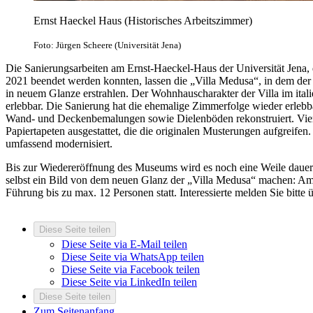
Ernst Haeckel Haus (Historisches Arbeitszimmer)
Foto: Jürgen Scheere (Universität Jena)
Die Sanierungsarbeiten am Ernst-Haeckel-Haus der Universität Jena,
2021 beendet werden konnten, lassen die „Villa Medusa“, in dem der 
in neuem Glanze erstrahlen. Der Wohnhauscharakter der Villa im ital
erlebbar. Die Sanierung hat die ehemalige Zimmerfolge wieder erleb
Wand- und Deckenbemalungen sowie Dielenböden rekonstruiert. Vie
Papiertapeten ausgestattet, die die originalen Musterungen aufgreife
umfassend modernisiert.
Bis zur Wiedereröffnung des Museums wird es noch eine Weile dauern.
selbst ein Bild von dem neuen Glanz der „Villa Medusa“ machen: Am 
Führung bis zu max. 12 Personen statt. Interessierte melden Sie bitt
Diese Seite teilen
Diese Seite via E-Mail teilen
Diese Seite via WhatsApp teilen
Diese Seite via Facebook teilen
Diese Seite via LinkedIn teilen
Diese Seite teilen
Zum Seitenanfang