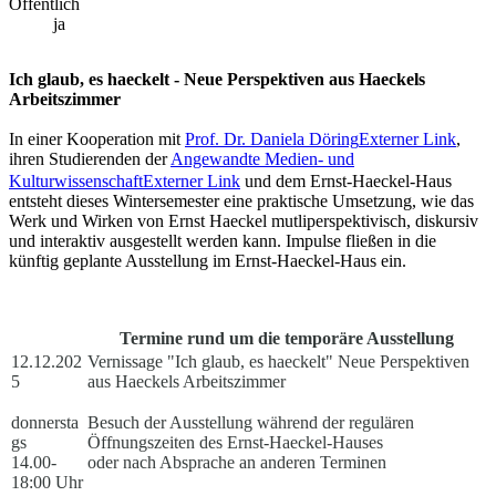
Öffentlich
ja
Ich glaub, es haeckelt - Neue Perspektiven aus Haeckels
Arbeitszimmer
In einer Kooperation mit
Prof. Dr. Daniela Döring
Externer Link
,
ihren Studierenden der
Angewandte Medien- und
Kulturwissenschaft
Externer Link
und dem Ernst-Haeckel-Haus
entsteht dieses Wintersemester eine praktische Umsetzung, wie das
Werk und Wirken von Ernst Haeckel mutliperspektivisch, diskursiv
und interaktiv ausgestellt werden kann. Impulse fließen in die
künftig geplante Ausstellung im Ernst-Haeckel-Haus ein.
Termine rund um die temporäre Ausstellung
12.12.202
Vernissage "Ich glaub, es haeckelt" Neue Perspektiven
5
aus Haeckels Arbeitszimmer
donnersta
Besuch der Ausstellung während der regulären
gs
Öffnungszeiten des Ernst-Haeckel-Hauses
14.00-
oder nach Absprache an anderen Terminen
18:00 Uhr