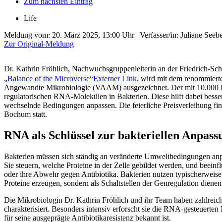
Zum nächsten Eintrag
Life
Meldung vom:
20. März 2025, 13:00 Uhr
| Verfasser/in: Juliane Seeb
Zur Original-Meldung
Dr. Kathrin Fröhlich, Nachwuchsgruppenleiterin an der Friedrich-Sch
„Balance of the Microverse“
Externer Link
, wird mit dem renommiert
Angewandte Mikrobiologie (VAAM) ausgezeichnet. Der mit 10.000 Eu
regulatorischen RNA-Molekülen in Bakterien. Diese hilft dabei besser
wechselnde Bedingungen anpassen. Die feierliche Preisverleihung 
Bochum statt.
RNA als Schlüssel zur bakteriellen Anpass
Bakterien müssen sich ständig an veränderte Umweltbedingungen anp
Sie steuern, welche Proteine in der Zelle gebildet werden, und beein
oder ihre Abwehr gegen Antibiotika. Bakterien nutzen typischerweise 
Proteine erzeugen, sondern als Schaltstellen der Genregulation dienen
Die Mikrobiologin Dr. Kathrin Fröhlich und ihr Team haben zahlreich
charakterisiert. Besonders intensiv erforscht sie die RNA-gesteuer
für seine ausgeprägte Antibiotikaresistenz bekannt ist.